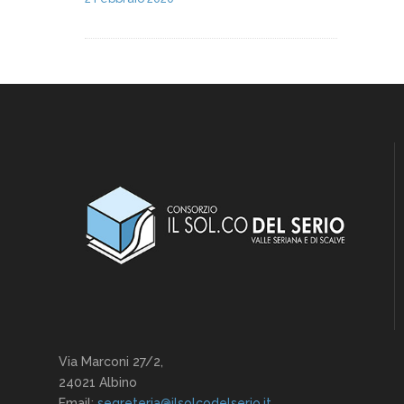
Via Marconi 27/2,
24021 Albino
Email:
segreteria@ilsolcodelserio.it