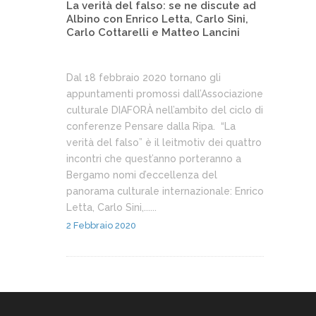
La verità del falso: se ne discute ad
Albino con Enrico Letta, Carlo Sini,
Carlo Cottarelli e Matteo Lancini
Dal 18 febbraio 2020 tornano gli
appuntamenti promossi dall’Associazione
culturale DIAFORÀ nell’ambito del ciclo di
conferenze Pensare dalla Ripa. “La
verità del falso” è il leitmotiv dei quattro
incontri che quest’anno porteranno a
Bergamo nomi d’eccellenza del
panorama culturale internazionale: Enrico
Letta, Carlo Sini,......
2 Febbraio 2020