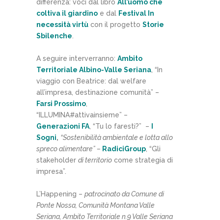
differenza: voci dal libro
All’uomo che
coltiva il giardino
e dal
Festival In
necessità virtù
con il progetto
Storie
Sbilenche
.
A seguire interverranno:
Ambito
Territoriale Albino-Valle Seriana
, “In
viaggio con Beatrice: dal welfare
all’impresa, destinazione comunità” –
Farsi Prossimo
,
“ILLUMINA#attivainsieme” –
Generazioni FA
, “Tu lo faresti?” –
I
Sogni
,
“
Sostenibilità ambientale e lotta allo
spreco alimentare”
–
RadiciGroup
, “Gli
stakeholder
di territorio
come strategia di
impresa”.
L’Happening –
patrocinato da Comune di
Ponte Nossa, Comunità Montana Valle
Seriana, Ambito Territoriale n.9 Valle Seriana