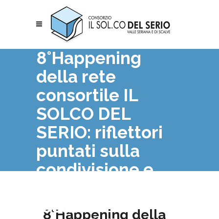
8°Happening
della rete
consortile IL
SOLCO DEL
SERIO: riflettori
puntati sulla
condivisione e
sullo sviluppo
locale
8°Happening della