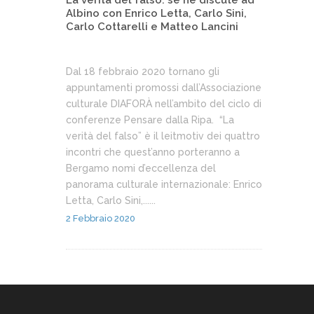
La verità del falso: se ne discute ad
Albino con Enrico Letta, Carlo Sini,
Carlo Cottarelli e Matteo Lancini
Dal 18 febbraio 2020 tornano gli
appuntamenti promossi dall’Associazione
culturale DIAFORÀ nell’ambito del ciclo di
conferenze Pensare dalla Ripa. “La
verità del falso” è il leitmotiv dei quattro
incontri che quest’anno porteranno a
Bergamo nomi d’eccellenza del
panorama culturale internazionale: Enrico
Letta, Carlo Sini,......
2 Febbraio 2020