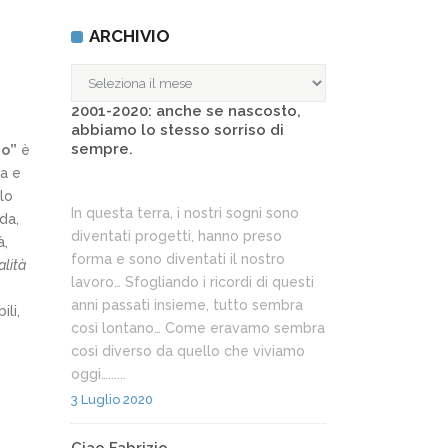
ARCHIVIO
ARCHIVIO
2001-2020: anche se nascosto,
abbiamo lo stesso sorriso di
sempre.
mo”
è
na e
lo
In questa terra, i nostri sogni sono
da,
diventati progetti, hanno preso
à,
forma e sono diventati il nostro
alità
lavoro… Sfogliando i ricordi di questi
anni passati insieme, tutto sembra
ili,
così lontano… Come eravamo sembra
così diverso da quello che viviamo
oggi…......
3 Luglio 2020