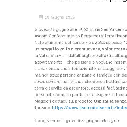
18 Giugno 2018
Giovedì 21 giugno alle 15.00, in via San Vincen
Ascom Confcommercio Bergamo) si terrà l’inco
Nato all’interno del consorzio
Il Solco del Serio,
“
un
progetto volto a
promuovere, valorizzare 
la Val di Scalve – dall’alberghiero all’extra albe
appartamento – che possano e vogliano increme
sia nazionale che internazionale, di alloggi, serviz
ma non solo: persone anziane e famiglie con bam
senza barriere
, turisti che richiedono strutture s
terra o servite da ascensore, accessi facilitati n
personale formato per tutte le esigenze di cur
Maggiori dettagli sul progetto
Ospitalità senza 
turismo
:
https://www.ilsolcodelserio.it/inde
Il programma di giovedì 21 giugno alle 15.00