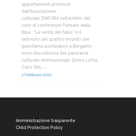
appuntamenti promossi
dall’Associazione
culturale DIAFORÀ nell’ambito del
ciclo di conferenze Pensare dalla
Ripa. “La verità del falso” è il
leitmotiv dei quattro incontri che
quest’anno porteranno a Bergamo
nomi d’eccellenza del panorama
culturale internazionale: Enrico Letta,
Carlo Sini,......
2 Febbraio 2020
Amministrazione trasparente
Child Protection Policy