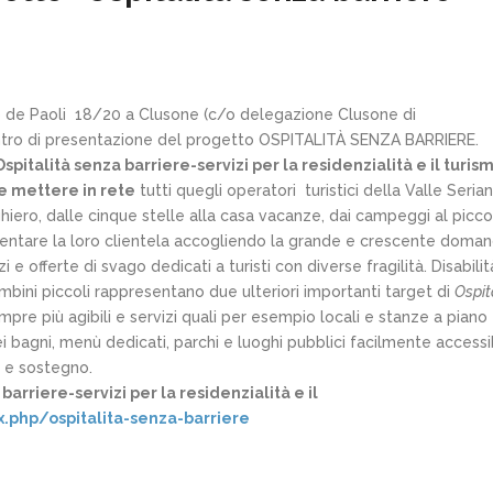
zo de Paoli 18/20 a Clusone (c/o delegazione Clusone di
ntro di presentazione del progetto OSPITALITÀ SENZA BARRIERE.
Ospitalità senza barriere-servizi per la residenzialità e il turis
e mettere in rete
tutti quegli operatori turistici della Valle Seria
rghiero, dalle cinque stelle alla casa vacanze, dai campeggi al picco
ntare la loro clientela accogliendo la grande e crescente doman
i e offerte di svago dedicati a turisti con diverse fragilità. Disabilit
bini piccoli rappresentano due ulteriori importanti target di
Ospit
empre più agibili e servizi quali per esempio locali e stanze a piano
ei bagni, menù dedicati, parchi e luoghi pubblici facilmente accessib
a e sostegno.
barriere-servizi per la residenzialità e il
x.php/ospitalita-senza-barriere