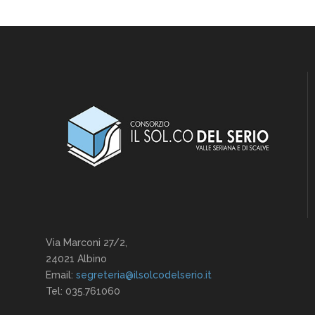
Via Marconi 27/2,
24021 Albino
Email:
segreteria@ilsolcodelserio.it
Tel: 035.761060