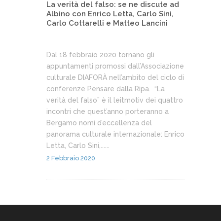
La verità del falso: se ne discute ad
Albino con Enrico Letta, Carlo Sini,
Carlo Cottarelli e Matteo Lancini
Dal 18 febbraio 2020 tornano gli
appuntamenti promossi dall’Associazione
culturale DIAFORÀ nell’ambito del ciclo di
conferenze Pensare dalla Ripa. “La
verità del falso” è il leitmotiv dei quattro
incontri che quest’anno porteranno a
Bergamo nomi d’eccellenza del
panorama culturale internazionale: Enrico
Letta, Carlo Sini,......
2 Febbraio 2020