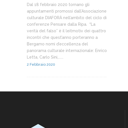
Dal 18 febbraio 2020 tornano gli
appuntamenti promossi dall’Associazione
culturale DIAFORÀ nell’ambito del ciclo di
conferenze Pensare dalla Ripa. “La
verità del falso” è il leitmotiv dei quattro
incontri che quest’anno porteranno a
Bergamo nomi d’eccellenza del
panorama culturale internazionale: Enrico
Letta, Carlo Sini,......
2 Febbraio 2020