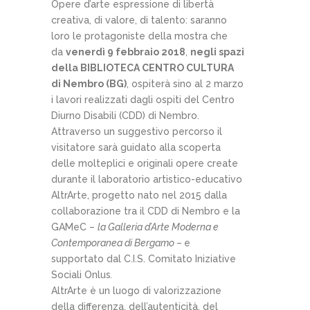
Opere d’arte espressione di libertà
creativa, di valore, di talento: saranno
loro le protagoniste della mostra che
da
venerdì 9 febbraio 2018
,
negli spazi
della BIBLIOTECA CENTRO CULTURA
di Nembro (BG)
, ospiterà sino al 2 marzo
i lavori realizzati dagli ospiti del Centro
Diurno Disabili (CDD) di Nembro.
Attraverso un suggestivo percorso il
visitatore sarà guidato alla scoperta
delle molteplici e originali opere create
durante il laboratorio artistico-educativo
AltrArte, progetto nato nel 2015 dalla
collaborazione tra il CDD di Nembro e la
GAMeC –
la Galleria d’Arte Moderna e
Contemporanea di Bergamo
–
e
supportato dal C.I.S. Comitato Iniziative
Sociali Onlus
.
AltrArte è un luogo di valorizzazione
della differenza, dell’autenticità, del