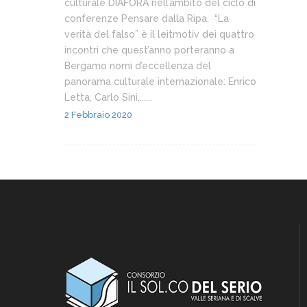
culturale DIAFORÀ nell’ambito del ciclo di
conferenze Pensare dalla Ripa. “La
verità del falso” è il leitmotiv dei quattro
incontri che quest’anno porteranno a
Bergamo nomi d’eccellenza del
panorama culturale internazionale: Enrico
Letta, Carlo Sini,......
2 Febbraio 2020