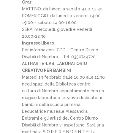
Orari
MATTINO: da lunedì a sabato 9.00-12.30
POMERIGGIO: da lunedì a venerdì 14.00-
19.00 – sabato 14.00-18.00
SERA: mercoledì, giovedì e venerdì
20.00-22.30
Ingresso libero
Per informazioni: CDD – Centro Diurno
Disabili di Nembro – Tel. 0350744720
ALTRARTE-LAB
: LABORATORIO
CREATIVO PER BAMBINI
Martedì 13 febbraio dalle 10.00 alle 11.30
negli spazi della Biblioteca centro
cultura di Nembro appuntamento con un
magico laboratorio creativo dedicato ai
bambini della scuola primaria.
L’educatrice museale Alessandra
Beltrami e gli artisti del Centro Diurno
Disabili di Nembro vi aspettano. Sarà una
mattinata S O R P R E N D E N T E! La