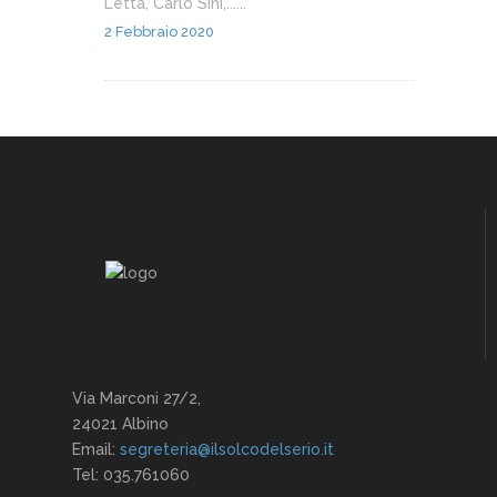
Letta, Carlo Sini,......
2 Febbraio 2020
Via Marconi 27/2,
24021 Albino
Email:
segreteria@ilsolcodelserio.it
Tel: 035.761060