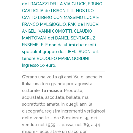
de I RAGAZZI DELLA VIA GLUCK, BRUNO
CASTIGLIA de I BISONTI, IL NOSTRO
CANTO LIBERO CON MASSIMO LUCA E
FRANCO MALGIOGLIO, PAKI de I NUOVI
ANGELI, VANNI COMOTTI, CLAUDIO
MANTOVANI dei DANIEL SENTACRUZ
ENSEMBLE. E non da ultimi due ospiti
speciali: il gruppo dei LIBERI SUONI e il
tenore RODOLFO MARIA GORDINI.
Ingresso 10 euro.
C
’erano una volta gli anni ’60 e, anche in
Italia, una loro grande protagonista
culturale:
la musica
. Prodotta,
acquistata, ascoltata, ballata, ma
soprattutto amata. In quegli anni la
discografia registra incrementi vertiginosi
delle vendite – da 18 milioni di 45 giri
venduti nel 1959, si passa, nel ’69, a 44
milioni -, acquistare un disco ogni