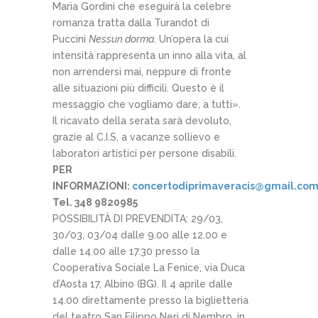
Maria Gordini che eseguirà la celebre
romanza tratta dalla Turandot di
Puccini
Nessun dorma
. Un’opera la cui
intensità rappresenta un inno alla vita, al
non arrendersi mai, neppure di fronte
alle situazioni più difficili. Questo è il
messaggio che vogliamo dare, a tutti».
Il ricavato della serata sarà devoluto,
grazie al C.I.S, a vacanze sollievo e
laboratori artistici per persone disabili.
PER
INFORMAZIONI:
concertodiprimaveracis@gmail.co
Tel. 348 9820985
POSSIBILITÀ DI PREVENDITA: 29/03,
30/03, 03/04 dalle 9.00 alle 12.00 e
dalle 14.00 alle 17.30 presso la
Cooperativa Sociale La Fenice, via Duca
d’Aosta 17, Albino (BG). Il 4 aprile dalle
14.00 direttamente presso la biglietteria
del teatro San Filippo Neri di Nembro, in