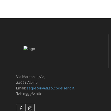
Via Marconi 27/2,
24021 Albino
Email:
segreteria@ilsolcodelserio.it
Tel: 035.761060