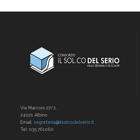
Via Marconi 27/2,
24021 Albino
Email:
segreteria@ilsolcodelserio.it
Tel: 035.761060