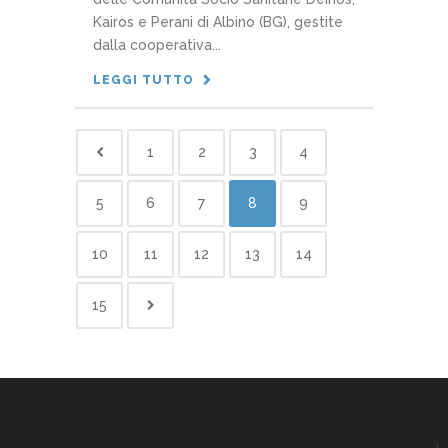
Kairos e Perani di Albino (BG), gestite
dalla cooperativa...
LEGGI TUTTO
1
2
3
4
5
6
7
8
9
10
11
12
13
14
15